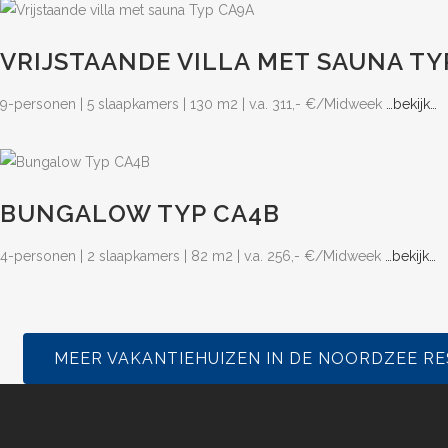
VRIJSTAANDE VILLA MET SAUNA TY
9-personen | 5 slaapkamers | 130 m2 | v.a. 311,- €/Midweek
…bekijk…
BUNGALOW TYP CA4B
4-personen | 2 slaapkamers | 82 m2 | v.a. 256,- €/Midweek
…bekijk…
MEER VAKANTIEHUIZEN IN DE NOORDZEE RES