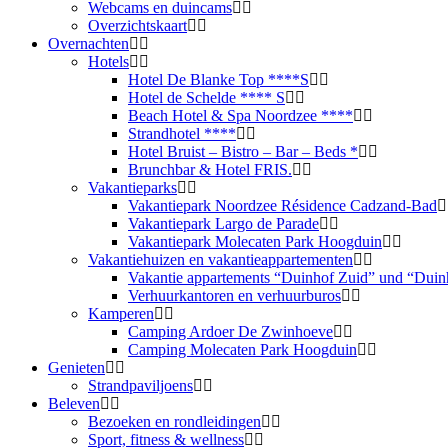
Webcams en duincams
Overzichtskaart
Overnachten
Hotels
Hotel De Blanke Top ****S
Hotel de Schelde **** S
Beach Hotel & Spa Noordzee ****
Strandhotel ****
Hotel Bruist – Bistro – Bar – Beds *
Brunchbar & Hotel FRIS.
Vakantieparks
Vakantiepark Noordzee Résidence Cadzand-Bad
Vakantiepark Largo de Parade
Vakantiepark Molecaten Park Hoogduin
Vakantiehuizen en vakantieappartementen
Vakantie appartements “Duinhof Zuid” und “Duin
Verhuurkantoren en verhuurburos
Kamperen
Camping Ardoer De Zwinhoeve
Camping Molecaten Park Hoogduin
Genieten
Strandpaviljoens
Beleven
Bezoeken en rondleidingen
Sport, fitness & wellness