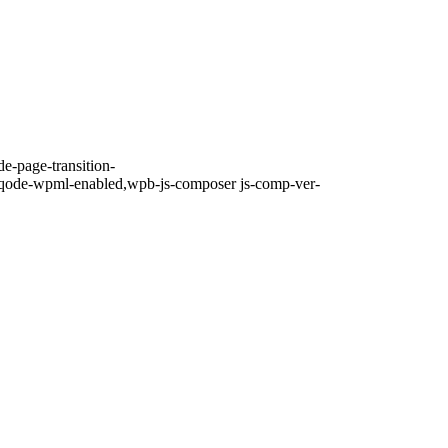
e-page-transition-
,qode-wpml-enabled,wpb-js-composer js-comp-ver-