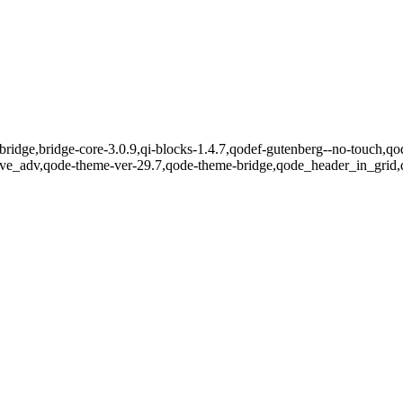
bridge,bridge-core-3.0.9,qi-blocks-1.4.7,qodef-gutenberg--no-touch,qod
ive_adv,qode-theme-ver-29.7,qode-theme-bridge,qode_header_in_grid