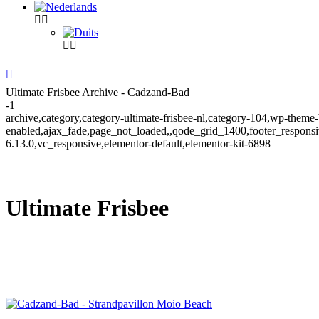
Ultimate Frisbee Archive - Cadzand-Bad
-1
archive,category,category-ultimate-frisbee-nl,category-104,wp-theme-
enabled,ajax_fade,page_not_loaded,,qode_grid_1400,footer_respons
6.13.0,vc_responsive,elementor-default,elementor-kit-6898
Ultimate Frisbee