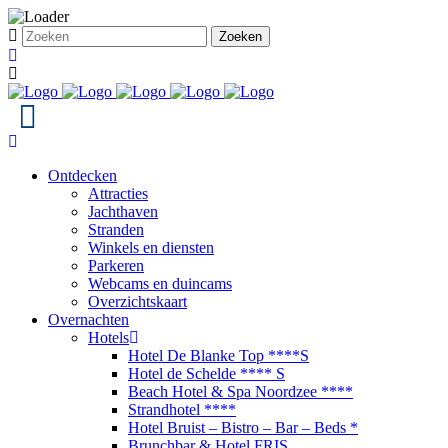
Ontdecken
Attracties
Jachthaven
Stranden
Winkels en diensten
Parkeren
Webcams en duincams
Overzichtskaart
Overnachten
Hotels
Hotel De Blanke Top ****S
Hotel de Schelde **** S
Beach Hotel & Spa Noordzee ****
Strandhotel ****
Hotel Bruist – Bistro – Bar – Beds *
Brunchbar & Hotel FRIS.