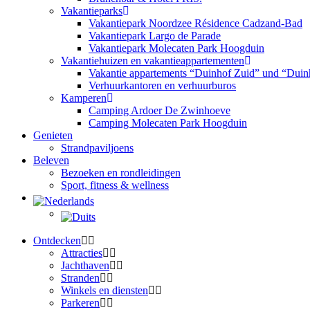
Vakantieparks
Vakantiepark Noordzee Résidence Cadzand-Bad
Vakantiepark Largo de Parade
Vakantiepark Molecaten Park Hoogduin
Vakantiehuizen en vakantieappartementen
Vakantie appartements “Duinhof Zuid” und “Duin
Verhuurkantoren en verhuurburos
Kamperen
Camping Ardoer De Zwinhoeve
Camping Molecaten Park Hoogduin
Genieten
Strandpaviljoens
Beleven
Bezoeken en rondleidingen
Sport, fitness & wellness
Ontdecken
Attracties
Jachthaven
Stranden
Winkels en diensten
Parkeren