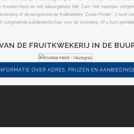
 Knokke-Heist en het natuurgebied Het Zwin. Het heerlijke zelfge
oerderij of de aangrenzende fruitkwekerij “Zoute Polder”. U kunt com
t rustgevende polderlandschap voor de boerderij. Of u kunt genieten 
 VAN DE FRUITKWEKERIJ IN DE BUU
NFORMATIE OVER ADRES, PRIJZEN EN AANBIEDINGEN