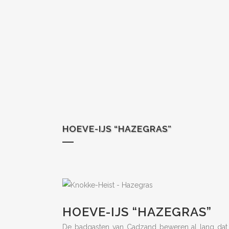
HOEVE-IJS “HAZEGRAS”
HOEVE-IJS “HAZEGRAS”
De badgasten van Cadzand beweren al lang dat he