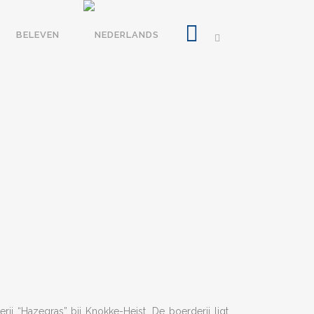
BELEVEN
j “Hazegras” bij Knokke-Heist. De boerderij ligt