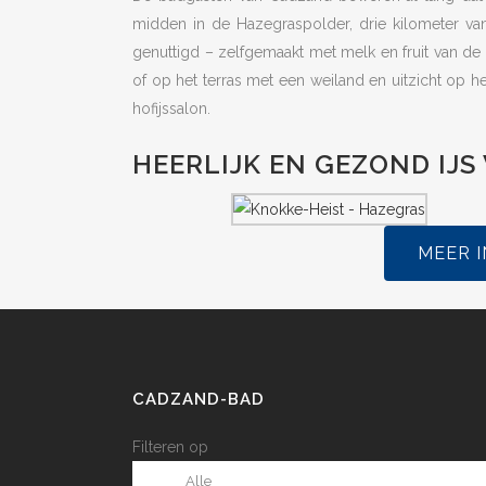
midden in de Hazegraspolder, drie kilometer van
genuttigd – zelfgemaakt met melk en fruit van de b
of op het terras met een weiland en uitzicht op he
hofijssalon.
HEERLIJK EN GEZOND IJS
MEER I
CADZAND-BAD
Filteren op