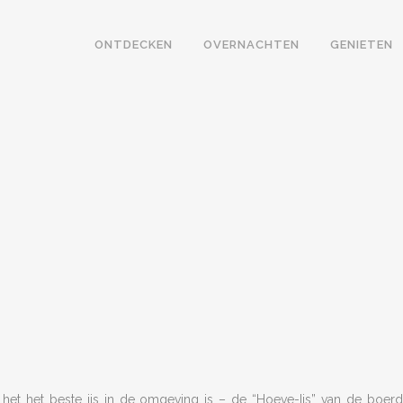
ONTDECKEN
OVERNACHTEN
GENIETEN
t het beste ijs in de omgeving is – de “Hoeve-Ijs” van de boerderi