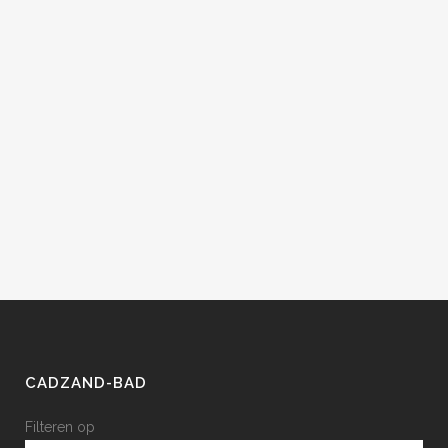
BEKIJK
BEKIJK
CADZAND-BAD
Filteren op