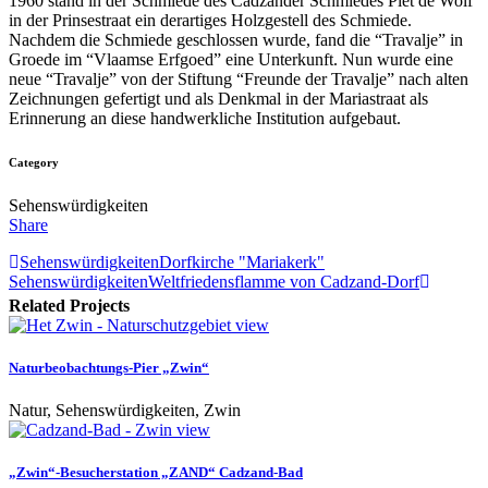
1960 stand in der Schmiede des Cadzander Schmiedes Piet de Wolf
in der Prinsestraat ein derartiges Holzgestell des Schmiede.
Nachdem die Schmiede geschlossen wurde, fand die “Travalje” in
Groede im “Vlaamse Erfgoed” eine Unterkunft. Nun wurde eine
neue “Travalje” von der Stiftung “Freunde der Travalje” nach alten
Zeichnungen gefertigt und als Denkmal in der Mariastraat als
Erinnerung an diese handwerkliche Institution aufgebaut.
Category
Sehenswürdigkeiten
Share
Sehenswürdigkeiten
Dorfkirche "Mariakerk"
Sehenswürdigkeiten
Weltfriedensflamme von Cadzand-Dorf
Related Projects
view
Naturbeobachtungs-Pier „Zwin“
Natur, Sehenswürdigkeiten, Zwin
view
„Zwin“-Besucherstation „ZAND“ Cadzand-Bad