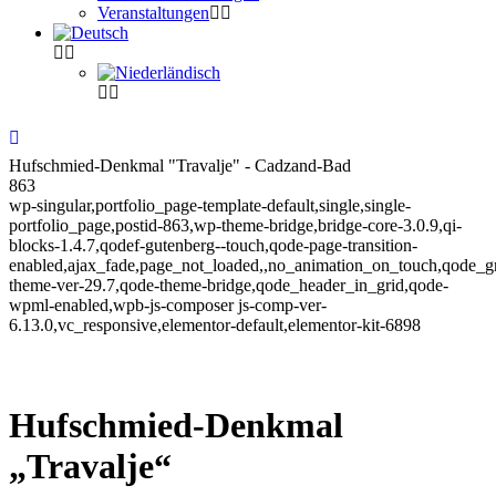
Veranstaltungen
Hufschmied-Denkmal "Travalje" - Cadzand-Bad
863
wp-singular,portfolio_page-template-default,single,single-
portfolio_page,postid-863,wp-theme-bridge,bridge-core-3.0.9,qi-
blocks-1.4.7,qodef-gutenberg--touch,qode-page-transition-
enabled,ajax_fade,page_not_loaded,,no_animation_on_touch,qode_g
theme-ver-29.7,qode-theme-bridge,qode_header_in_grid,qode-
wpml-enabled,wpb-js-composer js-comp-ver-
6.13.0,vc_responsive,elementor-default,elementor-kit-6898
Hufschmied-Denkmal
„Travalje“