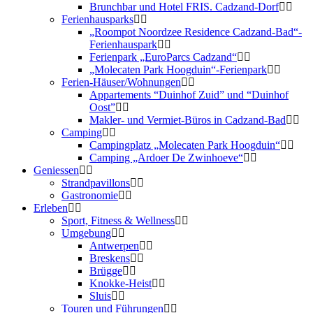
Brunchbar und Hotel FRIS. Cadzand-Dorf
Ferienhausparks
„Roompot Noordzee Residence Cadzand-Bad“-
Ferienhauspark
Ferienpark „EuroParcs Cadzand“
„Molecaten Park Hoogduin“-Ferienpark
Ferien-Häuser/Wohnungen
Appartements “Duinhof Zuid” und “Duinhof
Oost”
Makler- und Vermiet-Büros in Cadzand-Bad
Camping
Campingplatz „Molecaten Park Hoogduin“
Camping „Ardoer De Zwinhoeve“
Geniessen
Strandpavillons
Gastronomie
Erleben
Sport, Fitness & Wellness
Umgebung
Antwerpen
Breskens
Brügge
Knokke-Heist
Sluis
Touren und Führungen