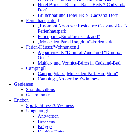
Hotel Bruist – Bistro – Bar – Beds * Cadzand-
Dorf
Brunchbar und Hotel FRIS. Cadzand-Dorf
Ferienhausparks
„Roompot Noordzee Residence Cadzand-Bad“-
Ferienhauspark
Ferienpark „EuroParcs Cadzand“
„Molecaten Park Hoogduin“-Ferienpark
Ferien-Häuser/Wohnungen
Appartements “Duinhof Zuid” und “Duinhof
Oost”
Makler- und Vermiet-Büros in Cadzand-Bad
Camping
Campingplatz „Molecaten Park Hoogduin“
Camping „Ardoer De Zwinhoeve“
Geniessen
Strandpavillons
Gastronomie
Erleben
Sport, Fitness & Wellness
Umgebung
Antwerpen
Breskens
Brügge
Knokke-Heist