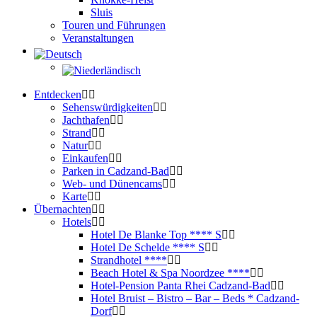
Sluis
Touren und Führungen
Veranstaltungen
Entdecken
Sehenswürdigkeiten
Jachthafen
Strand
Natur
Einkaufen
Parken in Cadzand-Bad
Web- und Dünencams
Karte
Übernachten
Hotels
Hotel De Blanke Top **** S
Hotel De Schelde **** S
Strandhotel ****
Beach Hotel & Spa Noordzee ****
Hotel-Pension Panta Rhei Cadzand-Bad
Hotel Bruist – Bistro – Bar – Beds * Cadzand-
Dorf