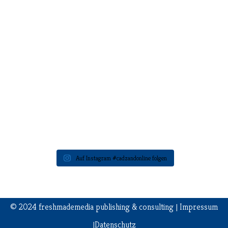
Auf Instagram #cadzandonline folgen
© 2024
freshmademedia
publishing & consulting |
Impress
um
|
Datenschutz