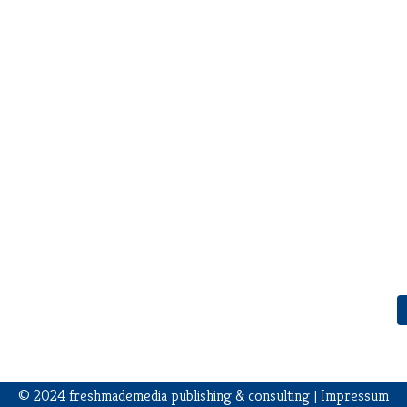
© 2024
freshmademedia
publishing & consulting |
Impress
um