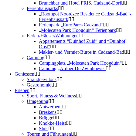
Brunchbar und Hotel FRIS. Cadzand-Dorf
Ferienhausparks
„Roompot Noordzee Residence Cadzand-Bad“-
Ferienhauspark
Ferienpark „EuroParcs Cadzand“
„Molecaten Park Hoogduin“-Ferienpark
Ferien-Häuser/Wohnungen
Appartements “Duinhof Zuid” und “Duinhof
Oost”
Makler- und Vermiet-Büros in Cadzand-Bad
Camping
Campingplatz „Molecaten Park Hoogduin“
Camping „Ardoer De Zwinhoeve“
Geniessen
Strandpavillons
Gastronomie
Erleben
Sport, Fitness & Wellness
Umgebung
Antwerpen
Breskens
Brügge
Knokke-Heist
Sluis
Touren und Führungen