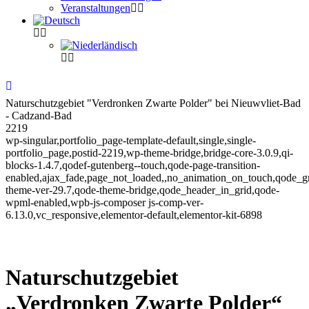
Veranstaltungen
Naturschutzgebiet "Verdronken Zwarte Polder" bei Nieuwvliet-Bad
- Cadzand-Bad
2219
wp-singular,portfolio_page-template-default,single,single-
portfolio_page,postid-2219,wp-theme-bridge,bridge-core-3.0.9,qi-
blocks-1.4.7,qodef-gutenberg--touch,qode-page-transition-
enabled,ajax_fade,page_not_loaded,,no_animation_on_touch,qode_g
theme-ver-29.7,qode-theme-bridge,qode_header_in_grid,qode-
wpml-enabled,wpb-js-composer js-comp-ver-
6.13.0,vc_responsive,elementor-default,elementor-kit-6898
Naturschutzgebiet
„Verdronken Zwarte Polder“