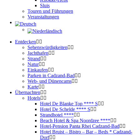
Sluis
Touren und Führungen
Veranstaltungen
Entdecken
Sehenswürdigkeiten
Jachthafen
Strand
Natur
Einkaufen
Parken in Cadzand-Bad
Web- und Dünencams
Karte
Übernachten
Hotels
Hotel De Blanke Top **** S
Hotel De Schelde **** S
Strandhotel ****
Beach Hotel & Spa Noordzee ****
Hotel-Pension Panta Rhei Cadzand-Bad
Hotel Bruist – Bistro – Bar – Beds * Cadzand-
Dorf