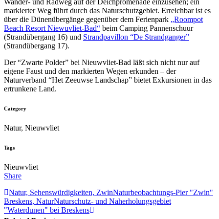
Wander- und Radweg auf der Deichpromenade einzusehen; ein
markierter Weg führt durch das Naturschutzgebiet. Erreichbar ist es
über die Dünenübergänge gegenüber dem Ferienpark
„Roompot
Beach Resort Niewuvliet-Bad“
beim Camping Pannenschuur
(Strandübergang 16) und
Strandpavillon “De Strandganger”
(Strandübergang 17).
Der “Zwarte Polder” bei Nieuwvliet-Bad läßt sich nicht nur auf
eigene Faust und den markierten Wegen erkunden – der
Naturverband “Het Zeeuwse Landschap” bietet Exkursionen in das
ertrunkene Land.
Category
Natur, Nieuwvliet
Tags
Nieuwvliet
Share
Natur, Sehenswürdigkeiten, Zwin
Naturbeobachtungs-Pier "Zwin"
Breskens, Natur
Naturschutz- und Naherholungsgebiet
"Waterdunen" bei Breskens