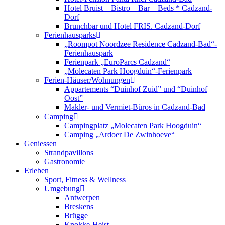
Hotel Bruist – Bistro – Bar – Beds * Cadzand-
Dorf
Brunchbar und Hotel FRIS. Cadzand-Dorf
Ferienhausparks
„Roompot Noordzee Residence Cadzand-Bad“-
Ferienhauspark
Ferienpark „EuroParcs Cadzand“
„Molecaten Park Hoogduin“-Ferienpark
Ferien-Häuser/Wohnungen
Appartements “Duinhof Zuid” und “Duinhof
Oost”
Makler- und Vermiet-Büros in Cadzand-Bad
Camping
Campingplatz „Molecaten Park Hoogduin“
Camping „Ardoer De Zwinhoeve“
Geniessen
Strandpavillons
Gastronomie
Erleben
Sport, Fitness & Wellness
Umgebung
Antwerpen
Breskens
Brügge
Knokke-Heist