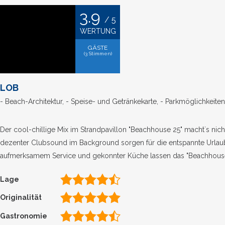
3.9
/ 5
WERTUNG
GÄSTE
(
3
Stimmen)
LOB
- Beach-Architektur, - Speise- und Getränkekarte, - Parkmöglichkeiten
Der cool-chillige Mix im Strandpavillon "Beachhouse 25" macht`s nic
dezenter Clubsound im Background sorgen für die entspannte Urlaub
aufmerksamem Service und gekonnter Küche lassen das "Beachhouse 
Lage
Originalität
Gastronomie