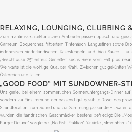
RELAXING, LOUNGING, CLUBBING &
Zum maritim-architektonischen Ambiente passen optisch und geschma
Garnelen, Boquerones, frittiertem Tintenfisch, Langustinen sowie B
indonesisch-niederländischen Käsestengeln und Aioli-Sauce – un
„Beachhouse 25“ erfreut Genießer: sechs Biere vom Faß plus neun
Weinkarte ist die wohlige Qual der Wahl: Zwischen gut gekühlten We
Österreich und Italien.
„GOOD FOOD“ MIT SUNDOWNER-ST
Uns gefiel bei einem sommerlichen Sonnenuntergangs-Dinner auf d
sondern zur Einstimmung der passend gut gekühlte Rose‘ des provenc
Strandlocation, zum Sound und zur Stimmung passende Hit waren die 
wurden die flandrischen Geschmäcker bestens befriedigt: Die „Mo
Burger Deluxe“ sorgte bei „No Fish-Fraktion“ für viele „Mmmhhhms“ m