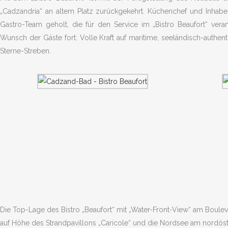
„Cadzandria“ an altem Platz zurückgekehrt. Küchenchef und Inhaber
Gastro-Team geholt, die für den Service im „Bistro Beaufort“ vera
Wunsch der Gäste fort: Volle Kraft auf maritime, seeländisch-authent
Sterne-Streben.
Die Top-Lage des Bistro „Beaufort“ mit „Water-Front-View“ am
Boulev
auf Höhe des Strandpavillons „Caricole“ und die Nordsee am nordö