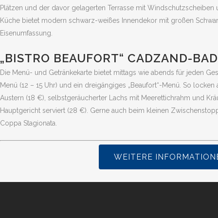
Plätzen und der davor gelagerten Terrasse mit Windschutzscheiben un
Küche bietet modern schwarz-weißes Innendekor mit großen Schwarz-
Eisenumfassung.
„BISTRO BEAUFORT“ CADZAND-BA
Die Menü- und Getränkekarte bietet mittags wie abends für jeden G
Menü (12 – 15 Uhr) und ein dreigängiges „Beaufort“-Menü. So locken 
Austern (18 €), selbstgeräucherter Lachs mit Meerettichrahm und Krä
Hauptgericht serviert (28 €). Gerne auch beim kleinen Zwischenstopp
Coppa Stagionata.
WEITERE INFORMATIONE