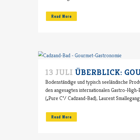
Read More
13 JULI
ÜBERBLICK: G
Bodenständige und typisch seeländische Produ
den angesagten internationalen Gastro-High
(„Pure C“/ Cadzand-Bad), Laurent Smallegange 
Read More