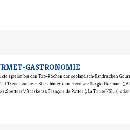
OURMET-GASTRONOMIE
kte spielen bei den Top-Köchen der seeländisch-flandrischen Gourm
-End-Trends zaubern Stars hinter dem Herd wie Sergio Hermann („A
(„Spetters“/Breskens), François de Potter („La Trinite"/Sluis) oder 