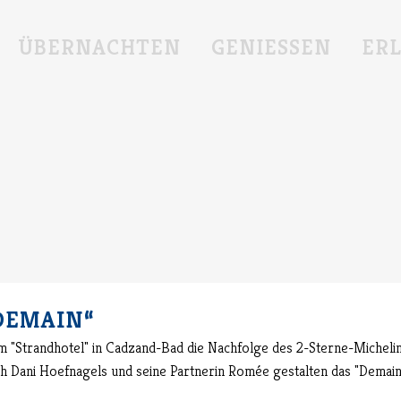
ÜBERNACHTEN
GENIESSEN
ER
DEMAIN“
" im "Strandhotel" in Cadzand-Bad die Nachfolge des 2-Sterne-Miche
 Dani Hoefnagels und seine Partnerin Romée gestalten das "Demain"